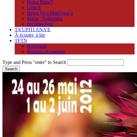
Heiva Rima’ī
Umu tī
Heiva Va’a Mata’eina’a
Marae ‘Ārahurahu
Nu’uroa Fest’
TA’UPITI ANA’E
À écouter, à lire
TFTN
Historique
Horaires et contacts
Type and Press "enter" to Search