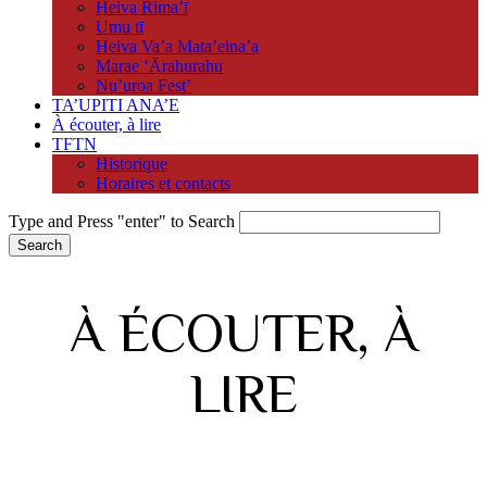
Heiva Rima’ī
Umu tī
Heiva Va’a Mata’eina’a
Marae ‘Ārahurahu
Nu’uroa Fest’
TA’UPITI ANA’E
À écouter, à lire
TFTN
Historique
Horaires et contacts
Type and Press "enter" to Search
À ÉCOUTER, À
LIRE