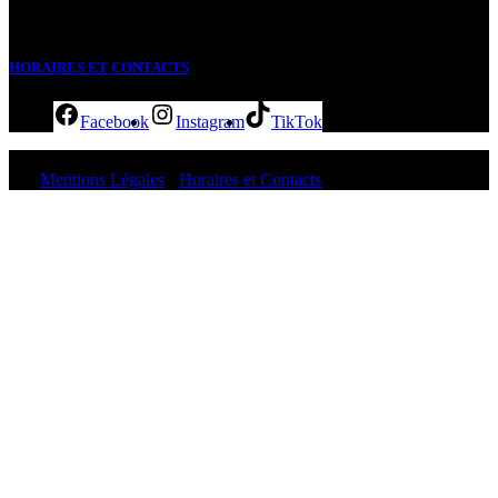
Front de Mer
98713 Papeete
HORAIRES ET CONTACTS
Facebook
Instagram
TikTok
Copyright © 2026 La Maison de la Culture - Te Fare Tauhiti
Nui
Mentions Légales
-
Horaires et Contacts