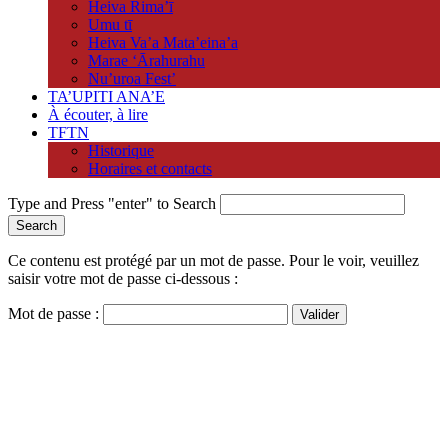
Heiva Rima’ī
Umu tī
Heiva Va’a Mata’eina’a
Marae ‘Ārahurahu
Nu’uroa Fest’
TA’UPITI ANA’E
À écouter, à lire
TFTN
Historique
Horaires et contacts
Type and Press "enter" to Search
Ce contenu est protégé par un mot de passe. Pour le voir, veuillez
saisir votre mot de passe ci-dessous :
Mot de passe :