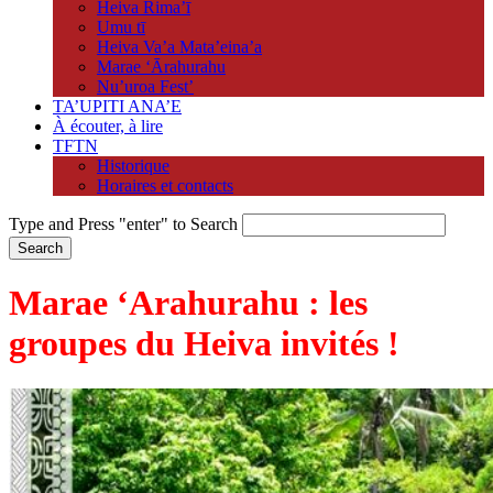
Heiva Rima’ī
Umu tī
Heiva Va’a Mata’eina’a
Marae ‘Ārahurahu
Nu’uroa Fest’
TA’UPITI ANA’E
À écouter, à lire
TFTN
Historique
Horaires et contacts
Type and Press "enter" to Search
Marae ‘Arahurahu : les
groupes du Heiva invités !