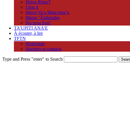
Heiva Rima’ī
Umu tī
Heiva Va’a Mata’eina’a
Marae ‘Ārahurahu
Nu’uroa Fest’
TA’UPITI ANA’E
À écouter, à lire
TFTN
Historique
Horaires et contacts
Type and Press "enter" to Search