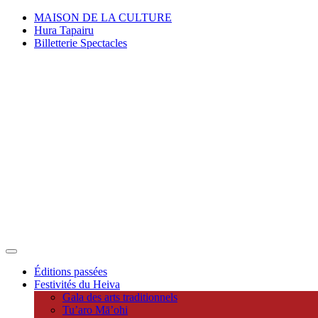
MAISON DE LA CULTURE
Hura Tapairu
Billetterie Spectacles
Éditions passées
Festivités du Heiva
Gala des arts traditionnels
Tu’aro Mā’ohi