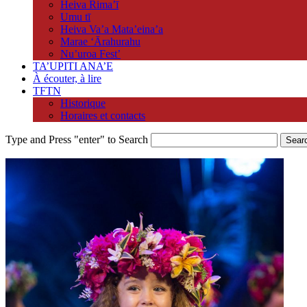
Heiva Rima’ī
Umu tī
Heiva Va’a Mata’eina’a
Marae ‘Ārahurahu
Nu’uroa Fest’
TA’UPITI ANA’E
À écouter, à lire
TFTN
Historique
Horaires et contacts
Type and Press "enter" to Search