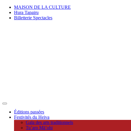
MAISON DE LA CULTURE
Hura Tapairu
Billetterie Spectacles
Éditions passées
Festivités du Heiva
Gala des arts traditionnels
Tu’aro Mā’ohi