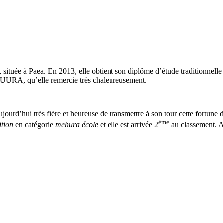
tuée à Paea. En 2013, elle obtient son diplôme d’étude traditionnelle e
URA, qu’elle remercie très chaleureusement.
ujourd’hui très fière et heureuse de transmettre à son tour cette fortune
ème
ition
en catégorie
mehura école
et elle est arrivée 2
au classement. A